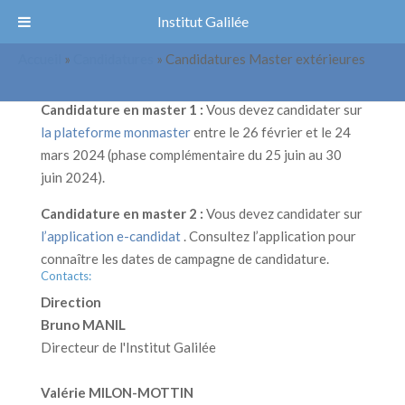
Institut Galilée
Candidatures Master extérieures
Accueil
»
Candidatures
»
Candidatures Master extérieures
Candidature en master 1 :
Vous devez candidater sur
la plateforme monmaster
entre le 26 février et le 24
mars 2024 (phase complémentaire du 25 juin au 30
juin 2024).
Candidature en master 2 :
Vous devez candidater sur
l’application e-candidat
. Consultez l’application pour
connaître les dates de campagne de candidature.
Contacts:
Direction
Bruno MANIL
Directeur de l'Institut Galilée
Valérie MILON-MOTTIN