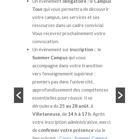
:
le
Campus
d’apprentissage annuelle.
 découvrir
Vous soutiendrez alors les formations,
et ses
l’insertion et l’orientation !
nvivial.
Suivre la procédure
nt votre
on :
le
nsition
ur :
té,
mpétences
se
, à
h
. Après
tive, merci
ce
via le
r Campus