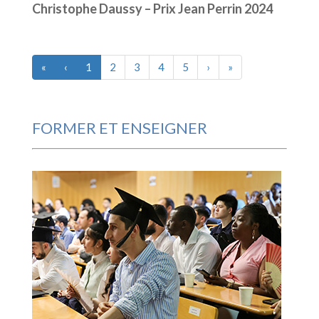
Christophe Daussy – Prix Jean Perrin 2024
«
‹
1
2
3
4
5
›
»
FORMER ET ENSEIGNER