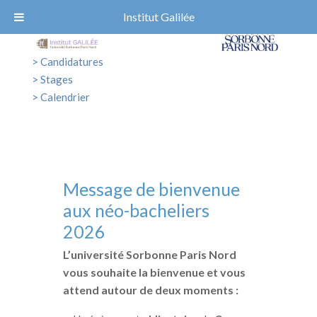
Institut Galilée
> Candidatures
> Stages
> Calendrier
venue
Taxe d’Apprentissage
s
2026 : Rendez-vous dès
le 26 mai sur SOLTéA !
is Nord
Vous pouvez
apporter un soutien
 et vous
financier
aux formations scientifiques
ments :
de l’Institut Galilée
en versant tout ou
partie de votre taxe