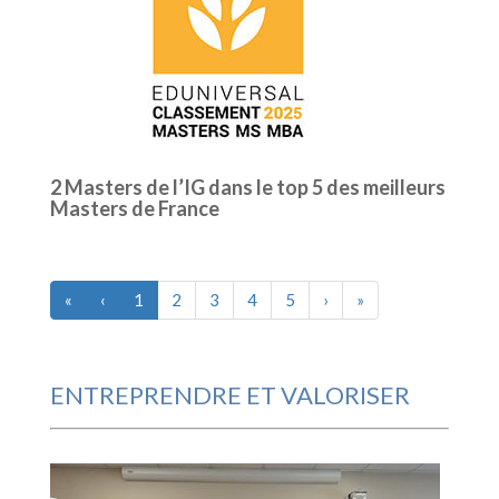
2 Masters de l’IG dans le top 5 des meilleurs
Masters de France
«
‹
1
2
3
4
5
›
»
ENTREPRENDRE ET VALORISER