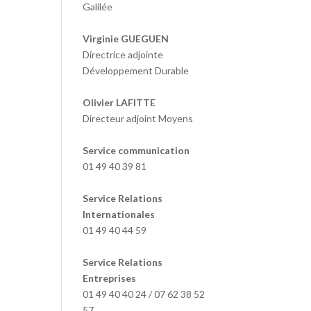
Galilée
Virginie GUEGUEN
Directrice adjointe
Développement Durable
Olivier LAFITTE
Directeur adjoint Moyens
Service communication
01 49 40 39 81
Service Relations
Internationales
01 49 40 44 59
Service Relations
Entreprises
01 49 40 40 24 / 07 62 38 52
57