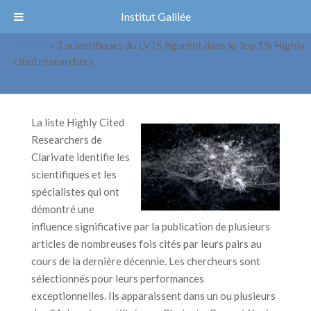
Institut Galilée
Accueil
»
3 scientifiques du LVTS figurent dans le Top 1% Highly
3 scientifiques du LVTS figurent dans
cited researchers
le Top 1% Highly cited researchers
La liste Highly Cited
Researchers de
Clarivate identifie les
scientifiques et les
spécialistes qui ont
démontré une
influence significative par la publication de plusieurs
articles de nombreuses fois cités par leurs pairs au
cours de la dernière décennie. Les chercheurs sont
sélectionnés pour leurs performances
exceptionnelles. Ils apparaissent dans un ou plusieurs