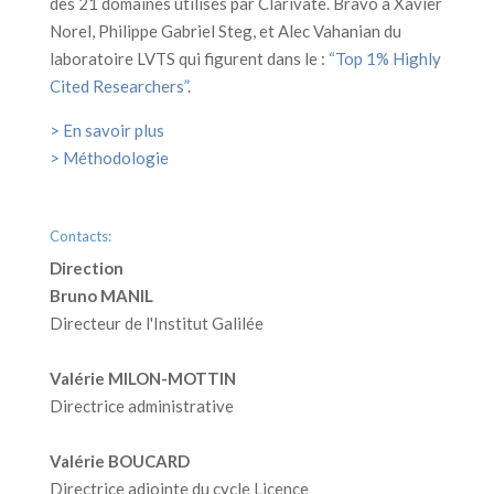
des 21 domaines utilisés par Clarivate. Bravo à Xavier
Norel, Philippe Gabriel Steg, et Alec Vahanian du
laboratoire LVTS qui figurent dans le :
“Top 1% Highly
Cited Researchers”
.
> En savoir plus
> Méthodologi
e
Contacts:
Direction
Bruno MANIL
Directeur de l'Institut Galilée
Valérie MILON-MOTTIN
Directrice administrative
Valérie BOUCARD
Directrice adjointe du cycle Licence