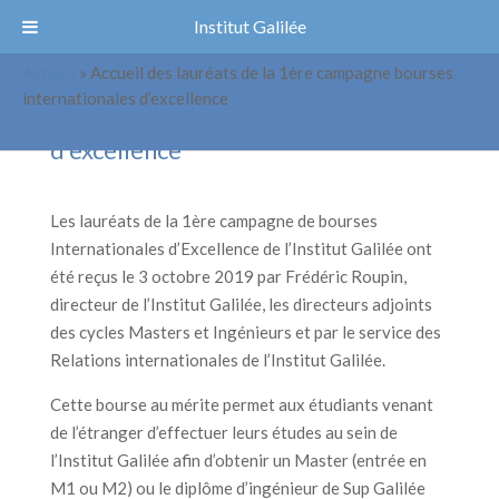
Institut Galilée
Accueil
»
Accueil des lauréats de la 1ère campagne bourses
Accueil des lauréats de la 1ère
internationales d’excellence
campagne bourses internationales
d’excellence
Les lauréats de la 1ère campagne de bourses
Internationales d’Excellence de l’Institut Galilée ont
été reçus le 3 octobre 2019 par Frédéric Roupin,
directeur de l’Institut Galilée, les directeurs adjoints
des cycles Masters et Ingénieurs et par le service des
Relations internationales de l’Institut Galilée.
Cette bourse au mérite permet aux étudiants venant
de l’étranger d’effectuer leurs études au sein de
l’Institut Galilée afin d’obtenir un Master (entrée en
M1 ou M2) ou le diplôme d’ingénieur de Sup Galilée