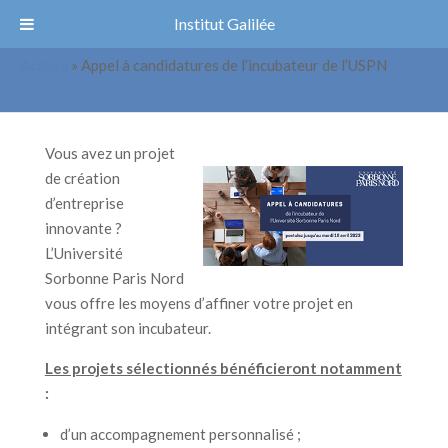
Institut Galilée
Appel à candidatures de l’incubateur
Accueil
»
Appel à candidatures de l’incubateur de l’USPN
de l’USPN
Vous avez un projet
de création
d’entreprise
innovante ?
L’Université
Sorbonne Paris Nord
vous offre les moyens d’affiner votre projet en
intégrant son incubateur.
Les projets sélectionnés bénéficieront notamment
:
d’un accompagnement personnalisé ;