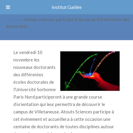
Institut Galilée
Accueil
»
Atouts sciences participe à la course d’orientation des
Atouts sciences participe à la course
doctorants
d’orientation des doctorants
Le vendredi 10
novembre les
nouveaux doctorants
des différentes
écoles doctorales de
l’Université Sorbonne
Paris Nord participeront à une grande course
d’orientation qui leur permettra de découvrir le
campus de Villetaneuse. Atouts Sciences participe à
cet événement et accueillera à cette occasion une
centaine de doctorants de toutes disciplines autour