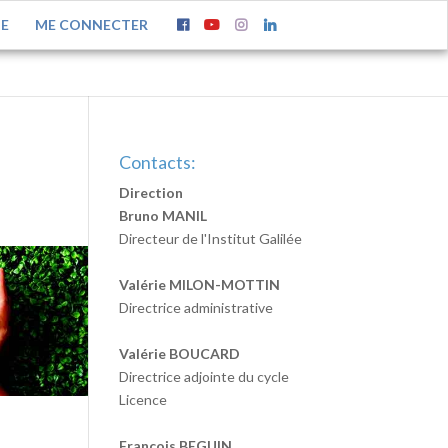
TE
ME CONNECTER
Contacts:
Direction
Bruno MANIL
Directeur de l'Institut Galilée
Valérie MILON-MOTTIN
Directrice administrative
Valérie BOUCARD
Directrice adjointe du cycle
Licence
François BEGUIN