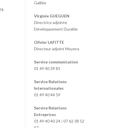
Galilée
24.
Virginie GUEGUEN
Directrice adjointe
Développement Durable
Olivier LAFITTE
Directeur adjoint Moyens
Service communication
01 49 40 39 81
Service Relations
Internationales
01 49 40 44 59
Service Relations
Entreprises
01 49 40 40 24 / 07 62 38 52
57