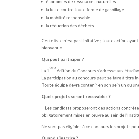
économies de ressources naturelles
la lutte contre toute forme de gaspillage
la mobilité responsable
la réduction des déchets.
Cette liste n’est pas limitative ; toute action ay
bienvenue.
Qui peut participer ?
ère
La 1
édition du Concours s’adresse aux étudiant
La participation au concours peut se faire à titre i
Toute équipe devra contenir en son sein un ou un
Quels projets seront recevables ?
– Les candidats proposeront des actions concrète
obligatoirement mises en œuvre au sein de l’Instit
Ne sont pas éligibles à ce concours les projets po
Quand s’inscrire ?