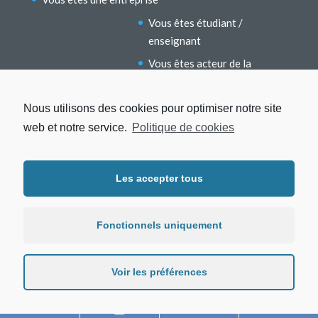
Vous êtes étudiant /
enseignant
Vous êtes acteur de la
recherche
Vous êtes un ancien étudiant
Nous utilisons des cookies pour optimiser notre site
web et notre service.
Politique de cookies
Les accepter tous
Fonctionnels uniquement
Mentions légales
Protection des données
Politique de cookies
Voir les préférences