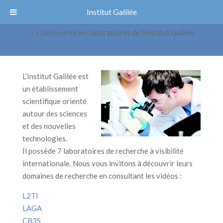
Institut Galilée
Découvrez les laboratoires de
Accueil
»
Découvrez les laboratoires de l’Institut Galilée
l’Institut Galilée
L’Institut Galilée est
un établissement
scientifique orienté
autour des sciences
et des nouvelles
technologies.
Il possède 7 laboratoires de recherche à visibilité
internationale. Nous vous invitons à découvrir leurs
domaines de recherche en consultant les vidéos :
L2TI
LAGA
CB3S