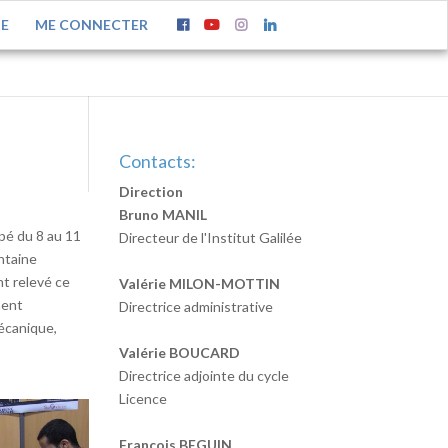
TE
ME CONNECTER
Contacts:
Direction
Bruno MANIL
cipé du 8 au 11
Directeur de l'Institut Galilée
ntaine
nt relevé ce
Valérie MILON-MOTTIN
ment
Directrice administrative
mécanique,
Valérie BOUCARD
Directrice adjointe du cycle
Licence
François BEGUIN