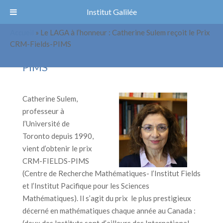
Institut Galilée
Accueil
»
Le LAGA à l’honneur : Catherine Sulem reçoit le Prix
Le LAGA à l’honneur : Catherine
CRM-Fields-PIMS
Sulem reçoit le Prix CRM-Fields-
PIMS
Catherine Sulem,
professeur à
l’Université de
Toronto depuis 1990,
vient d’obtenir le prix
CRM-FIELDS-PIMS
(Centre de Recherche Mathématiques- l’Institut Fields
et l’Institut Pacifique pour les Sciences
Mathématiques). Il s’agit du prix le plus prestigieux
décerné en mathématiques chaque année au Canada :