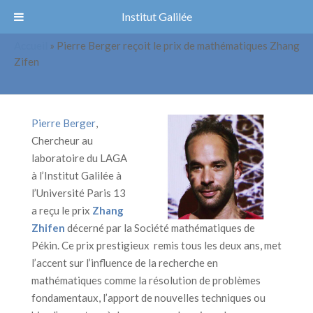
Institut Galilée
Accueil
»
Pierre Berger reçoit le prix de mathématiques Zhang
Pierre Berger reçoit le prix de
Zifen
mathématiques Zhang Zifen
Pierre Berger
,
Chercheur au
laboratoire du LAGA
à l’Institut Galilée à
l’Université Paris 13
a reçu le prix
Zhang
Zhifen
décerné par la Société mathématiques de
Pékin.
Ce prix prestigieux remis tous les deux ans, met
l’accent sur l’influence de la recherche en
mathématiques comme la résolution de problèmes
fondamentaux, l’apport de nouvelles techniques ou