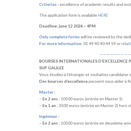
Criterias :
excellence of academic results and mot
The application form is available
HERE
Deadline: june 12 2026 – 4PM
Only complete forms
will be reviewed by the de
For more information
:
01 49 40 40 44 59 or
relat
—————————
BOURSES INTERNATIONALES D’EXCELLENCE PO
SUP GALILEE
Vous étudiez à l’étranger et souhaitez candidater e
Des bourses d’excellence
peuvent vous aider à fi
Master :
–
En 2 ans
: 10500 euros (entrée en Master 1)
–
En 1 an
: 3500 euros (entrée en Master 2) hors
Ingénieur :
–
En 2 ans
: 10500 euros (entrée en deuxième anné