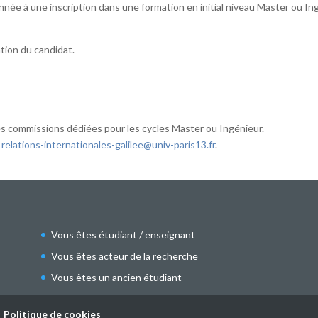
onnée à une inscription dans une formation en initial niveau Master ou In
ation du candidat.
es commissions dédiées pour les cycles Master ou Ingénieur.
u
relations-internationales-galilee@univ-paris13.fr
.
Vous êtes étudiant / enseignant
Vous êtes acteur de la recherche
Vous êtes un ancien étudiant
Politique de cookies