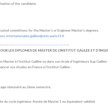
ivation of the candidate.
dicated committees for the Master’s or Engineer Master’s degrees.
ions-internationales.galilee@univ-paris13.fr
————————————————————————
UR LES DIPLOMES DE MASTER DE L’INSTITUT GALILEE ET D’INGE
n Master à l’Institut Galilée ou dans son école d’Ingénieurs Sup Galilée 
nancer vos études en France à l’Institut Galilée :
 stage rémunéré au 2ème semestre.
e du cycle ingénieur. Année de Master 1 ou équivalent validée)