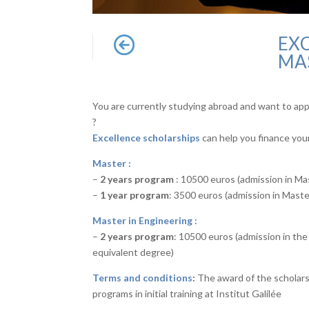
EX
MAS
You are currently studying abroad and want to apply
?
Excellence scholarships
can help you finance your
Master :
–
2 years program
: 10500 euros (admission in Ma
–
1 year program
: 3500 euros (admission in Maste
Master in Engineering :
–
2 years program
: 10500 euros (admission in the
equivalent degree)
Terms and conditions
:
The award of the scholars
programs in initial training at Institut Galilée